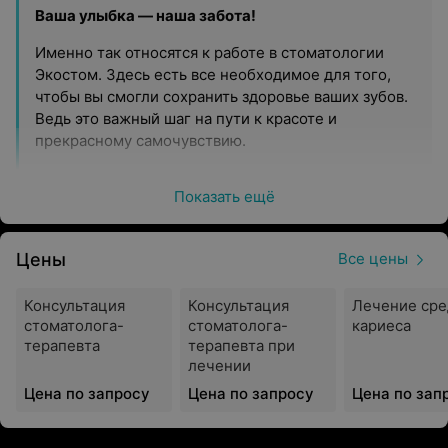
Ваша улыбка — наша забота!
Именно так относятся к работе в стоматологии
Экостом. Здесь есть все необходимое для того,
чтобы вы смогли сохранить здоровье ваших зубов.
Ведь это важный шаг на пути к красоте и
прекрасному самочувствию.
Профессиональный подход
Показать ещё
Штат сотрудников стоматологии состоит из
квалифицированных врачей, которые обладают как
Цены
знаниями и опытом, так и высоким уровнем
Все цены
ответственности. За время работы Экостом, а это
более 10 лет, здесь, согласно внутренней
Консультация
Консультация
Лечение сре
статистике, помогли тысячам пациентов. Для
стоматолога-
стоматолога-
кариеса
терапевта
терапевта при
диагностики и лечения используется только
лечении
сертифицированное и лицензированное
оборудование экспертного класса.
Цена по запросу
Цена по запросу
Цена по зап
Гибкая ценовая политика