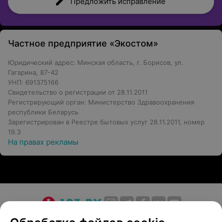
Предложить исправление
помощью оборудования от зарекомендовавших себя
поставщиков помогают выявить потенциальные
проблемы в полости рта и предпринять
профилактические меры.
Частное предприятие «Экостом»
Внимательное отношение, индивидуальный подход,
Юридический адрес: Минская область, г. Борисов, ул.
забота об эмоциональном состоянии пациента и
Гагарина, 87-42
нацеленность на получение запланированного
УНП: 691375166
результата – вот визитная карточка стоматологии
Свидетельство о регистрации от 28.11.2011
Регистрирующий орган: Министерство Здравоохранения
Экостом.
республики Беларусь
Прием проводится только по предварительной записи.
Зарегистрирован в Реестре бытовых услуг 28.11.2011, номер
Записаться можно по телефону либо заполнив форму
19.3
На правах рекламы
обратной связи.
Обращаем ваше внимание, что обязательна
консультация специалиста: рекламируемые
медицинские услуги могут иметь
противопоказания.
О проекте
Новости проекта
Размещение рекламы